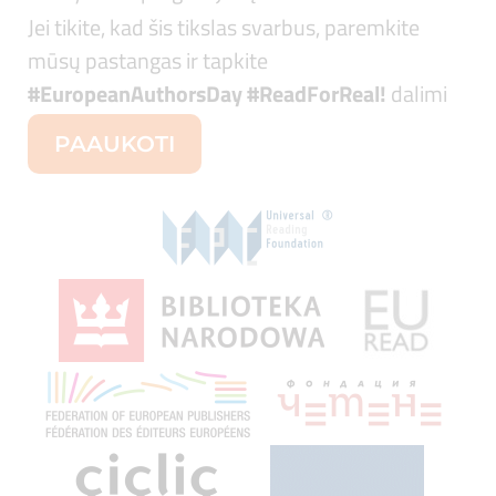
Jei tikite, kad šis tikslas svarbus, paremkite
mūsų pastangas ir tapkite
#EuropeanAuthorsDay #ReadForReal
!
dalimi
PAAUKOTI