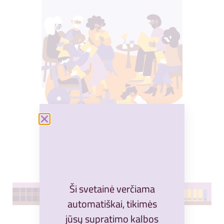
ATSISIŲSTI
ATVIRUKAS PASIDARYK PATS
Ši svetainė verčiama
automatiškai, tikimės
jūsų supratimo kalbos