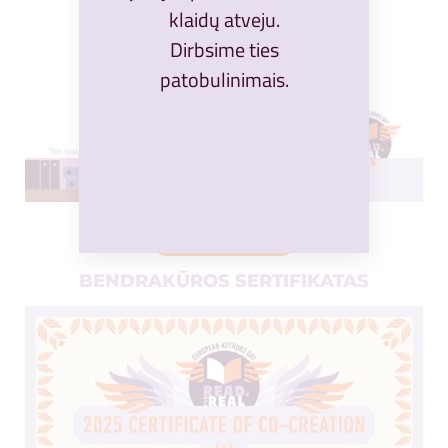
klaidų atveju.
Dirbsime ties
patobulinimais.
ATSISIŲSTI
BENDRAKŪROS SERTIFIKATAS