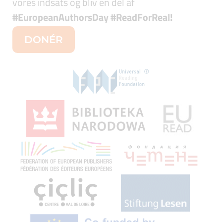
vores indsats og bliv en del af
#EuropeanAuthorsDay #ReadForReal
!
DONÉR