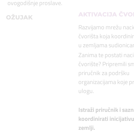
ovogodišnje proslave.
AKTIVACIJA ČVO
OŽUJAK
Razvijamo mrežu naci
čvorišta koja koordinir
u zemljama sudionica
Zanima te postati nac
čvorište? Pripremili 
priručnik za podršku
organizacijama koje p
ulogu.
Istraži priručnik i saz
koordinirati inicijativ
zemlji.