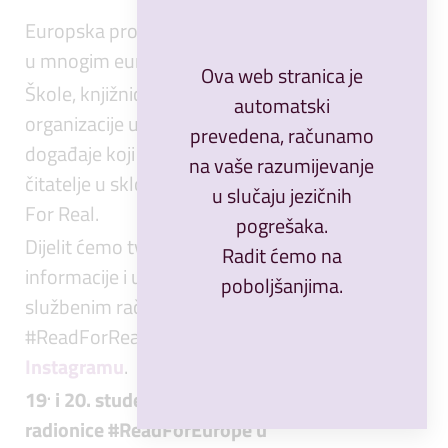
Europska proslava čitanja odvija se
u mnogim europskim zemljama.
Ova web stranica je
Škole, knjižnice, knjižare i kulturne
automatski
organizacije ugošćuju književne
prevedena, računamo
događaje koji povezuju autore i
na vaše razumijevanje
čitatelje u sklopu inicijative Read.
u slučaju jezičnih
For Real.
pogrešaka.
Dijelit ćemo tvoje objave, priče,
Radit ćemo na
informacije i uzbuđenje na
poboljšanjima.
službenim računima projekta
#ReadForReal na
Facebooku
i
Instagramu
.
.
19
i 20. studenoga održat će se
radionice #ReadForEurope u