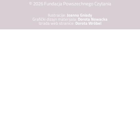
© 2026 Fundacja Powszechnego Czytania
Ilustracije:
Joanna Gniady
Grafički dizajn materijala:
Dorota Nowacka
Izrada web stranice:
Dorota Wróbel