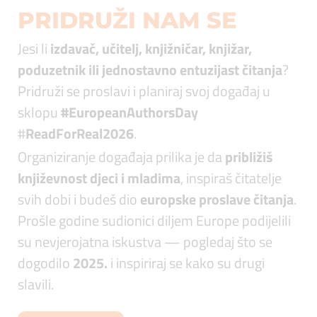
PRIDRUŽI NAM SE
Jesi li
izdavač, učitelj, knjižničar, knjižar,
poduzetnik ili jednostavno entuzijast čitanja
?
Pridruži se proslavi i planiraj svoj događaj u
sklopu
#EuropeanAuthorsDay
#
ReadForReal2026
.
Organiziranje događaja prilika je da
približiš
književnost djeci i mladima
, inspiraš čitatelje
svih dobi i budeš dio
europske proslave čitanja
.
Prošle godine sudionici diljem Europe podijelili
su nevjerojatna iskustva — pogledaj što se
dogodilo
2025.
i inspiriraj se kako su drugi
slavili.