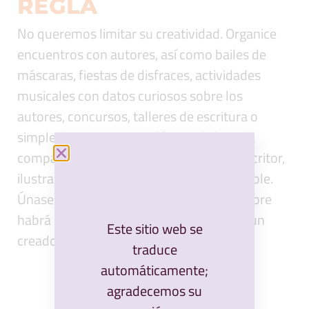
REGLA
No queremos limitar su creatividad. Organice
encuentros con autores, así como bailes de
máscaras, fiestas de disfraces, actividades
musicales con datos curiosos sobre los
autores, concursos, talleres de escritura o
simplemente sesiones clásicas de lectura
compartida. Sabemos que invitar a un escritor,
ilustrador o traductor no siempre es posible.
Únase a nosotros de todos modos: ¡siempre
habrá un próximo año para incorporar a un
Este sitio web se
creador!
traduce
automáticamente;
agradecemos su