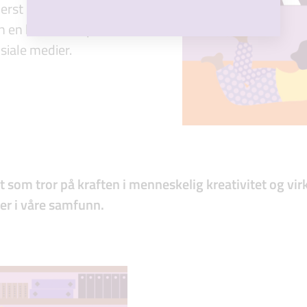
derst på denne
inn en kort video på
siale medier.
t som tror på kraften i menneskelig kreativitet og virk
ner i våre samfunn.