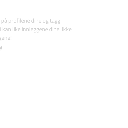
 på profilene dine og tagg
i kan like innleggene dine. Ikke
gene!
y