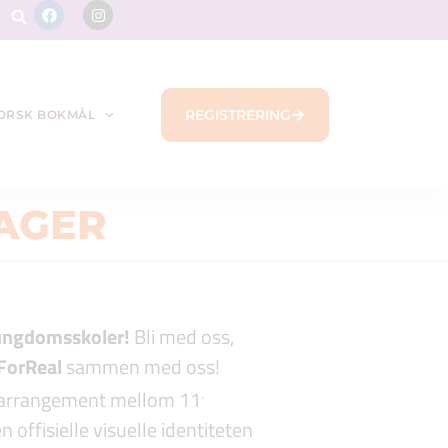
REGISTRERING
ORSK BOKMÅL
AGER
 ungdomsskoler!
Bli med oss,
ForReal
sammen med oss!
.
searrangement mellom 11
offisielle visuelle identiteten