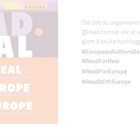
Del det du organiserer
@read.forreal slik at v
glem å bruke hashtag
#EuropeanAuthorsDa
#ReadForReal
#ReadForEurope
#ReadWithEurope