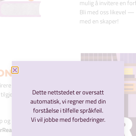
mulig å invitere en forf
Bli med oss likevel — d
med en skaper!
ON
irere av
Dette nettstedet er oversatt
lgjengelige her.
automatisk, vi regner med din
forståelse i tilfelle språkfeil.
Vi vil jobbe med forbedringer.
 og bli en del av
Real.