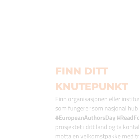
FINN DITT
KNUTEPUNKT
Finn organisasjonen eller instit
som fungerer som nasjonal hub 
#EuropeanAuthorsDay #ReadF
prosjektet i ditt land og ta konta
motta en velkomstpakke med t