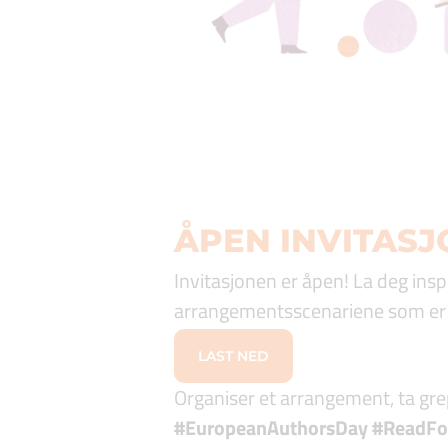
ÅPEN INVITASJ
Invitasjonen er åpen! La deg insp
arrangementsscenariene som er ti
LAST NED
Organiser et arrangement, ta grep
#EuropeanAuthorsDay #ReadFor