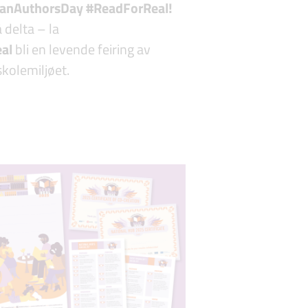
anAuthorsDay #ReadForReal!
å delta – la
eal
bli en levende feiring av
skolemiljøet.