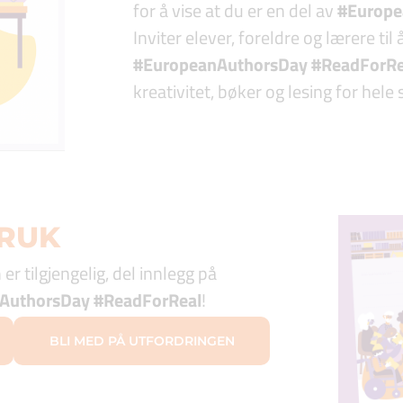
for å vise at du er en del av
#Europe
Inviter elever, foreldre og lærere til 
#EuropeanAuthorsDay #ReadForR
kreativitet, bøker og lesing for hele 
BRUK
r tilgjengelig, del innlegg på
AuthorsDay #ReadForReal
!
BLI MED PÅ UTFORDRINGEN