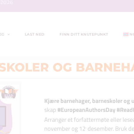
.2026
EG
LAST NED
FINN DITT KNUTEPUNKT
N
 SKOLER OG BARNEH
Kjære barnehager, barneskoler og
skap
#EuropeanAuthorsDay #Read
Arranger et forfattermøte eller le
.
november og 12
desember. Bruk den 