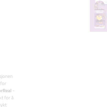
usjonen
for
orReal
-
kt for å
rykt