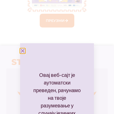
ПРЕУЗМИ
STAY INFORMED
Овај веб-сајт је
аутоматски
преведен, рачунамо
на твоје
разумевање у
случају језичких