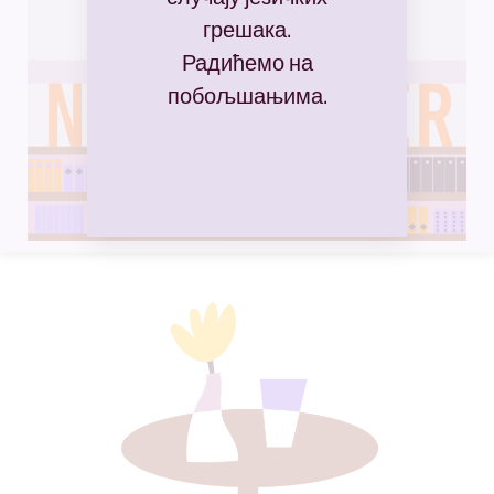
грешака.
Радићемо на
побољшањима.