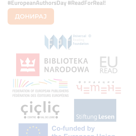
#EuropeanAuthorsDay #ReadForReal
!
ДОНИРАЈ