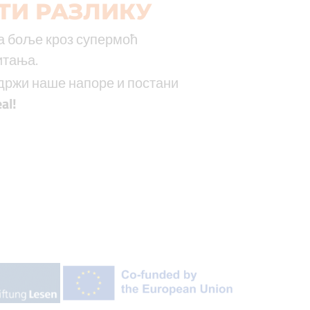
ТИ РАЗЛИКУ
а боље кроз супермоћ
итања.
одржи наше напоре и постани
al
!