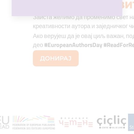
МОЖЕШ НАПРАВИ
Заиста желимо да променимо свет н
креативности аутора и заједничког ч
Ако верујеш да је овај циљ важан, п
део
#EuropeanAuthorsDay #ReadForRe
ДОНИРАЈ