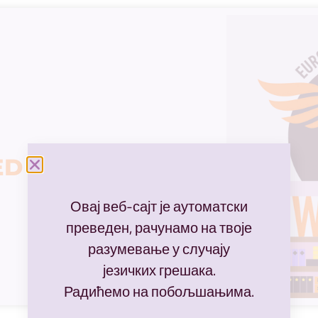
ED
Овај веб-сајт је аутоматски
преведен, рачунамо на твоје
разумевање у случају
језичких грешака.
Радићемо на побољшањима.