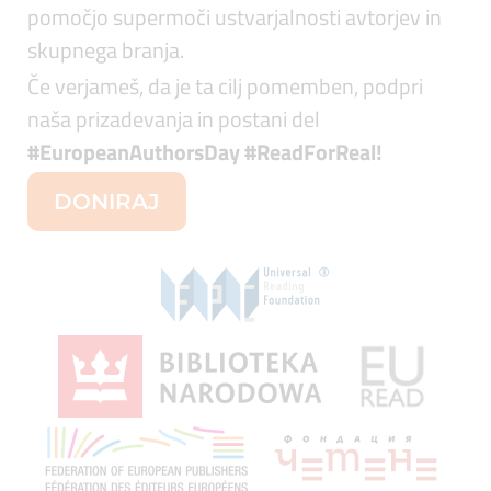
pomočjo supermoči ustvarjalnosti avtorjev in
skupnega branja.
Če verjameš, da je ta cilj pomemben, podpri
naša prizadevanja in postani del
#EuropeanAuthorsDay #ReadForReal
!
DONIRAJ