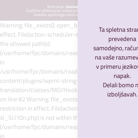
Ilustracije:
Joanna Gniady
Grafično oblikovanje materialov:
Dorota Nowacka
Izvedba spletnega mesta:
Dorota Wróbel
Warning: file_exists(): open_basedir restriction in
Ta spletna stra
effect. File(action-scheduler-sl_SI.mo) is not within
prevedena
the allowed path(s):
samodejno, rač
(/usr/home/fpc/domains/readforreal.com/public_html
na vaše razumev
in
v primeru jeziko
/usr/home/fpc/domains/readforreal.com/public_ht
napak.
content/plugins/wpml-string-
Delali bomo 
translation/classes/MO/Hooks/LoadTranslationFile.
izboljšavah.
on line 82 Warning: file_exists(): open_basedir
restriction in effect. File(action-scheduler-
sl_SI.l10n.php) is not within the allowed path(s):
(/usr/home/fpc/domains/readforreal.com/public_html
in