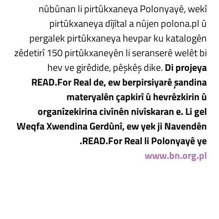
nûbûnan ​​li pirtûkxaneya Polonyayê, wekî
pirtûkxaneya dîjîtal a nûjen polona.pl û
pergalek pirtûkxaneya hevpar ku katalogên
zêdetirî 150 pirtûkxaneyên li seranserê welêt bi
hev ve girêdide, pêşkêş dike.
Di projeya
READ.For Real de, ew berpirsiyarê şandina
materyalên çapkirî û hevrêzkirin û
organîzekirina civînên nivîskaran e. Li gel
Weqfa Xwendina Gerdûnî, ew yek ji Navendên
READ.For Real li Polonyayê ye.
www.bn.org.pl