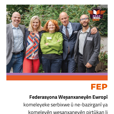
FEP
Federasyona Weşanxaneyên Ewropî
komeleyeke serbixwe û ne-bazirganî ya
komeleyên weşanxaneyên pirtûkan li