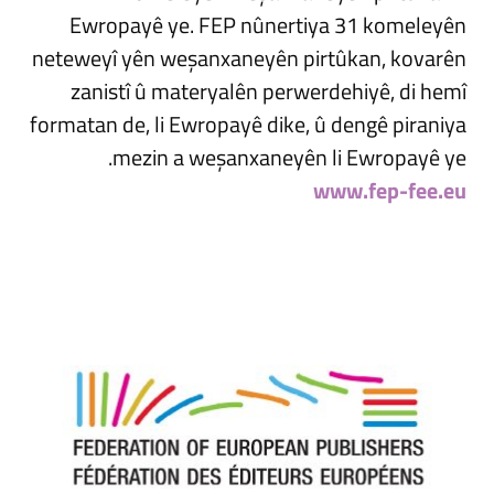
Ewropayê ye. FEP nûnertiya 31 komeleyên
neteweyî yên weşanxaneyên pirtûkan, kovarên
zanistî û materyalên perwerdehiyê, di hemî
formatan de, li Ewropayê dike, û dengê piraniya
mezin a weşanxaneyên li Ewropayê ye.
www.fep-fee.eu