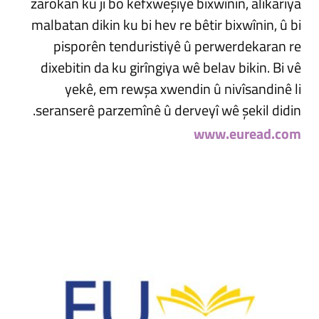
zarokan ku ji bo kêfxweşiyê bixwînin, alîkariya
malbatan dikin ku bi hev re bêtir bixwînin, û bi
pisporên tenduristiyê û perwerdekaran re
dixebitin da ku girîngiya wê belav bikin. Bi vê
yekê, em rewşa xwendin û nivîsandinê li
seranserê parzemînê û derveyî wê şekil didin.
www.euread.com