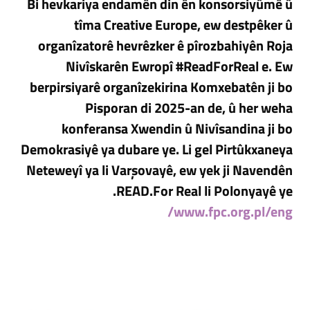
Bi hevkariya endamên din ên konsorsiyûmê û
tîma Creative Europe, ew destpêker û
organîzatorê hevrêzker ê pîrozbahiyên Roja
Nivîskarên Ewropî #ReadForReal e. Ew
berpirsiyarê organîzekirina Komxebatên ji bo
Pisporan di 2025-an de, û her weha
konferansa Xwendin û Nivîsandina ji bo
Demokrasiyê ya dubare ye. Li gel Pirtûkxaneya
Neteweyî ya li Varşovayê, ew yek ji Navendên
READ.For Real li Polonyayê ye.
www.fpc.org.pl/eng/