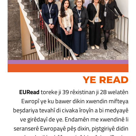
YE READ
EURead
toreke ji 39 rêxistinan ji 28 welatên
Ewropî ye ku bawer dikin xwendin mifteya
beşdariya tevahî di civaka îroyîn a bi medyayê
ve girêdayî de ye. Endamên me xwendinê li
seranserê Ewropayê pêş dixin, piştgiriyê didin