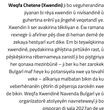
Weqfa Chetene (Xwendin)
ji bo veguherandina
jiyanan bi rêya xwendin û nivîsandinê û
guhertina erênî ya jîngehê veqetandî ye.
Xwendin li ser avakirina têkiliyan e. Ew ramana
rexnegir û afirîner pêş dixe di heman demê de
zekaya hestyarî xurt dike. Em bi teşwîqkirina
xwendinê, peydakirina gihîştina pirtûkên rast, û
pêşkêşkirina rêbernameya zanistî ji bo piştgiriya
her qonaxa mezinbûnê – ji ber ku her zarokek
Bulgarî maf heye ku potansiyela xwe ya tevahî
veke – alîkariya malbatan bikin da ku
veberhênanên çêtirîn di pêşeroja zarokên xwe
de bikin. Weqfa Xwendinê Navenda Bulgarî ye û
organîzatorê atolyeyên navneteweyî ji bo
pisporan di sala 2027an de ye.