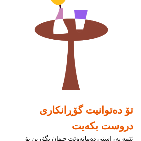
تۆ دەتوانیت گۆڕانکاری
دروست بکەیت
ئێمە بەڕاستی دەمانەوێت جیهان بگۆڕین بۆ