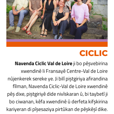
CICLIC
Navenda Ciclic Val de Loire
ji bo pêşvebirina
xwendinê li Fransayê Centre-Val de Loire
nûjenkerek sereke ye. Ji bilî piştgiriya afirandina
fîlman, Navenda Ciclic-Val de Loire xwendinê
pêş dixe, piştgiriyê dide nivîskaran û, bi taybetî ji
bo ciwanan, kêfa xwendinê û derfeta kifşkirina
kariyeran di pîşesaziya pirtûkan de pêşkêşî dike.