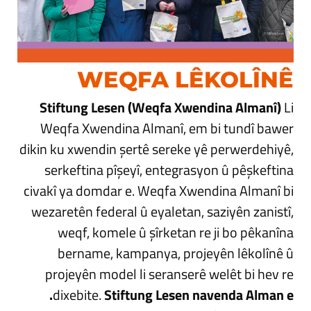
WEQFA LÊKOLÎNÊ
Stiftung Lesen (Weqfa Xwendina Almanî)
Li
Weqfa Xwendina Almanî, em bi tundî bawer
dikin ku xwendin şertê sereke yê perwerdehiyê,
serkeftina pîşeyî, entegrasyon û pêşkeftina
civakî ya domdar e. Weqfa Xwendina Almanî bi
wezaretên federal û eyaletan, saziyên zanistî,
weqf, komele û şîrketan re ji bo pêkanîna
bername, kampanya, projeyên lêkolînê û
projeyên model li seranserê welêt bi hev re
dixebite.
Stiftung Lesen navenda Alman e.