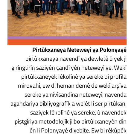
Pirtûkxaneya Neteweyî ya Polonyayê
pirtûkxaneya navendî ya dewletê û yek ji
girîngtirîn saziyên çandî yên neteweyî ye. Wekî
pirtûkxaneyek lêkolînê ya sereke bi profîla
mirovahî, ew di heman demê de wekî arşîva
sereke ya nivîsandina neteweyî, navenda
agahdariya bîblîyografîk a welêt li ser pirtûkan,
saziyek lêkolînê ya sereke, û navendek
piştgiriya metodolojîk ji bo pirtûkxaneyên din
ên li Polonyayê dixebite. Ew bi rêkûpêk