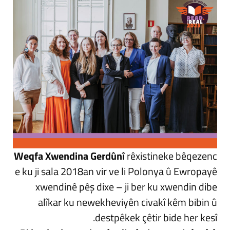
Weqfa Xwendina Gerdûnî
rêxistineke bêqezenc
e ku ji sala 2018an vir ve li Polonya û Ewropayê
xwendinê pêş dixe – ji ber ku xwendin dibe
alîkar ku newekheviyên civakî kêm bibin û
destpêkek çêtir bide her kesî.