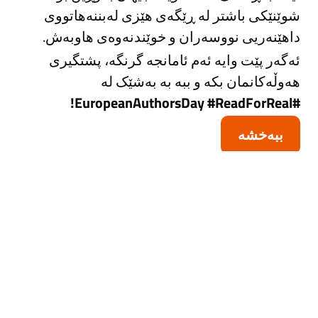
شوێنێکی باشتر لە ڕێگەی هێزی لەبننەهاتووی
داهێنەریی نووسەران و خوێندنەوەی هاوبەش.
ئەگەر پێت وایە ئەم ئامانجە گرنگە، پشتگیری
هەوڵەکانمان بکە و ببە بە بەشێک لە
!
#EuropeanAuthorsDay #ReadForReal
ببەخشە