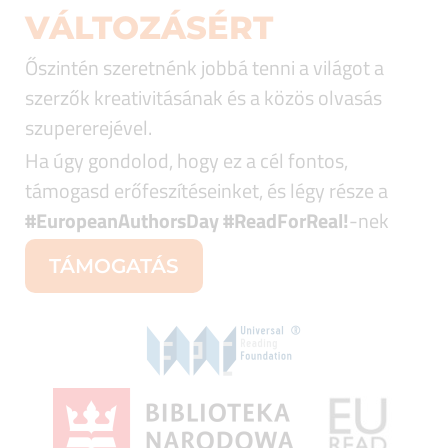
VÁLTOZÁSÉRT
Őszintén szeretnénk jobbá tenni a világot a
szerzők kreativitásának és a közös olvasás
szupererejével.
Ha úgy gondolod, hogy ez a cél fontos,
támogasd erőfeszítéseinket, és légy része a
#EuropeanAuthorsDay #ReadForReal
!
-nek
TÁMOGATÁS