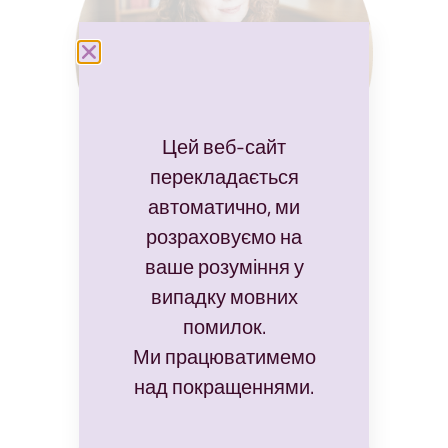
Цей веб-сайт
перекладається
автоматично, ми
KASIA BRZOZOWSKA
розраховуємо на
КОНЦЕПЦІЯ ТА ТЕКСТ
ваше розуміння у
випадку мовних
помилок.
Ми працюватимемо
над покращеннями.