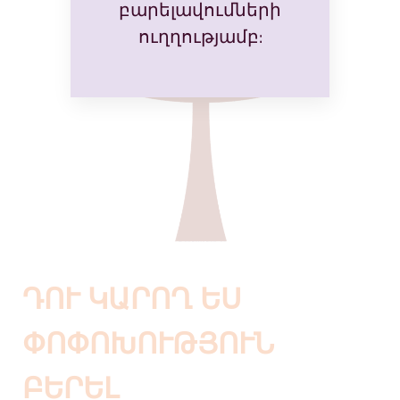
բարելավումների
ուղղությամբ:
ԴՈՒ ԿԱՐՈՂ ԵՍ
ՓՈՓՈԽՈՒԹՅՈՒՆ
ԲԵՐԵԼ