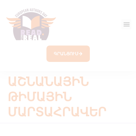
ԳՐԱՆՑՈՒՄ
ԱՇՆԱՆԱՅԻՆ
ԹԻՄԱՅԻՆ
ՄԱՐՏԱՀՐԱՎԵՐ