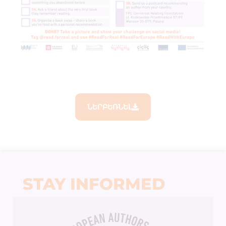
ՆԵՐԲԵՌՆԵԼ
STAY INFORMED